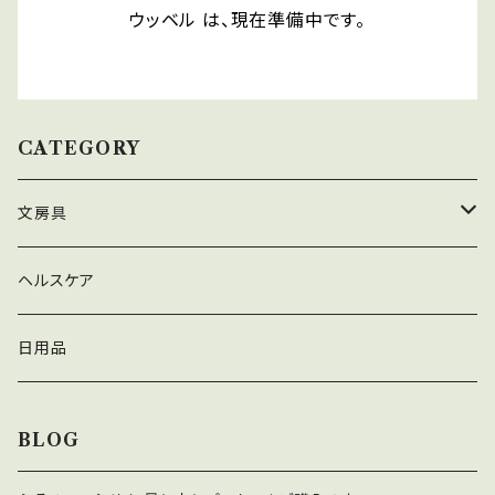
ウッベル は、現在準備中です。
CATEGORY
文房具
ノート・手帳
ヘルスケア
付せん紙
日用品
ファイル
BLOG